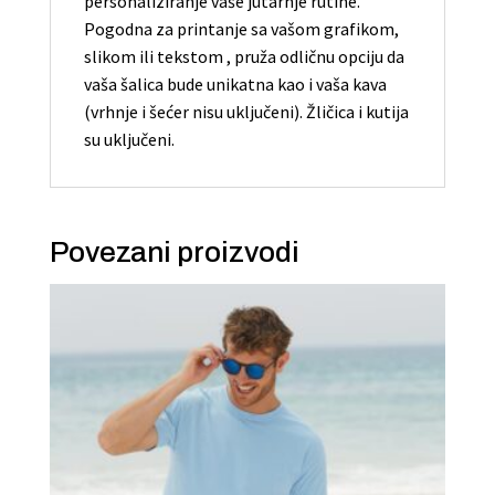
personaliziranje vaše jutarnje rutine.
Pogodna za printanje sa vašom grafikom,
slikom ili tekstom , pruža odličnu opciju da
vaša šalica bude unikatna kao i vaša kava
(vrhnje i šećer nisu uključeni). Žličica i kutija
su uključeni.
Povezani proizvodi