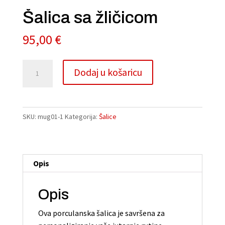
Šalica sa žličicom
95,00
€
Šalica
A
Dodaj u košaricu
sa
l
žličicom
t
količina
e
r
SKU:
mug01-1
Kategorija:
Šalice
n
a
t
Opis
i
v
e
Opis
:
Ova porculanska šalica je savršena za