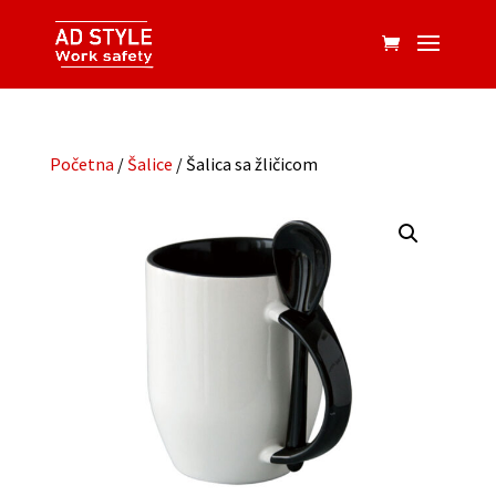
Početna
/
Šalice
/ Šalica sa žličicom