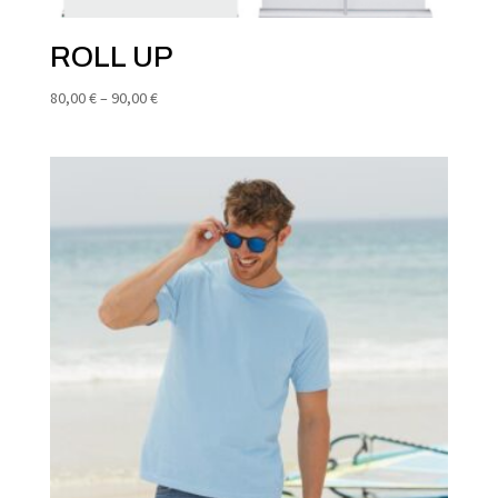
ROLL UP
Raspon
80,00
€
–
90,00
€
cijena:
od
80,00 €
do
90,00 €