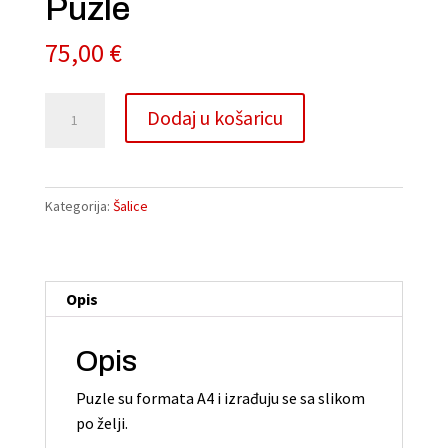
Puzle
75,00
€
Puzle
A
Dodaj u košaricu
količina
l
t
e
r
Kategorija:
Šalice
n
a
t
Opis
i
v
e
Opis
:
Puzle su formata A4 i izrađuju se sa slikom
po želji.