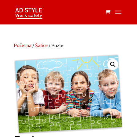
Početna
/
Šalice
/ Puzle