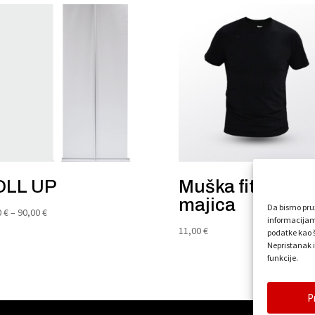
OLL UP
Muška fit t-shirt
majica
Da bismo pruži
Raspon
0
€
–
90,00
€
informacijam
cijena:
11,00
€
podatke kao š
od
Nepristanak i
funkcije.
80,00 €
do
90,00 €
P