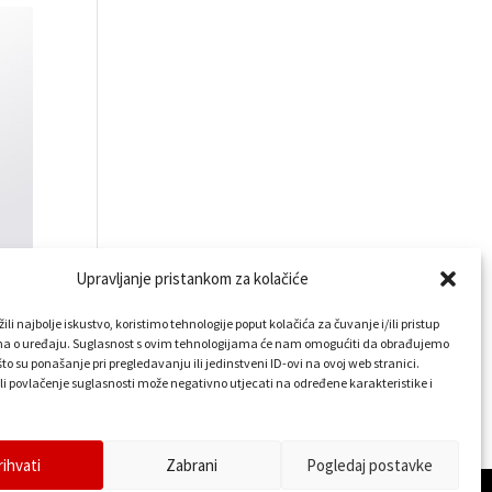
Upravljanje pristankom za kolačiće
li najbolje iskustvo, koristimo tehnologije poput kolačića za čuvanje i/ili pristup
a o uređaju. Suglasnost s ovim tehnologijama će nam omogućiti da obrađujemo
to su ponašanje pri pregledavanju ili jedinstveni ID-ovi na ovoj web stranici.
li povlačenje suglasnosti može negativno utjecati na određene karakteristike i
rihvati
Zabrani
Pogledaj postavke