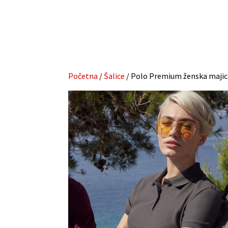
Početna
/
Šalice
/ Polo Premium ženska majic