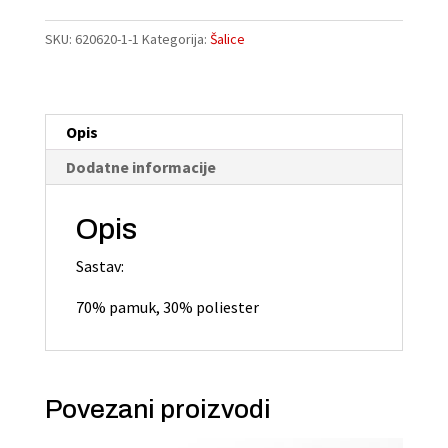
količina
e
r
SKU:
620620-1-1
Kategorija:
Šalice
n
a
t
Opis
i
v
Dodatne informacije
e
:
Opis
Sastav:
70% pamuk, 30% poliester
Povezani proizvodi