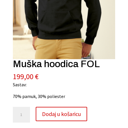
Muška hoodica FOL
199,00
€
Sastav:
70% pamuk, 30% poliester
Muška
A
Dodaj u košaricu
hoodica
l
FOL
t