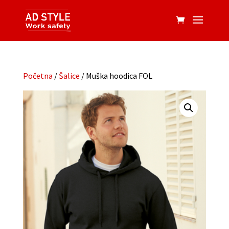
Početna
/
Šalice
/ Muška hoodica FOL