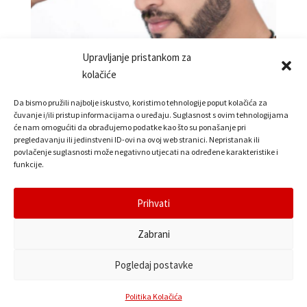
Upravljanje pristankom za
kolačiće
Šilt kapa
Da bismo pružili najbolje iskustvo, koristimo tehnologije poput kolačića za
čuvanje i/ili pristup informacijama o uređaju. Suglasnost s ovim tehnologijama
5,00
€
će nam omogućiti da obrađujemo podatke kao što su ponašanje pri
pregledavanju ili jedinstveni ID-ovi na ovoj web stranici. Nepristanak ili
povlačenje suglasnosti može negativno utjecati na određene karakteristike i
funkcije.
Pretraga
Prihvati
Zabrani
© 2022. Ad Style j.d.o.o –
Politika kolačića
Pogledaj postavke
Politika Kolačića