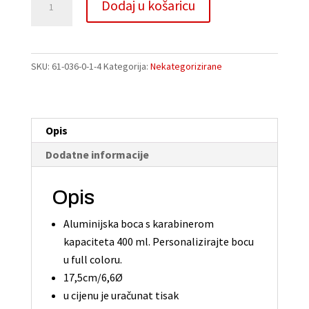
Dodaj u košaricu
bijela
l
boca
t
s
e
karabinerom
r
SKU:
61-036-0-1-4
Kategorija:
Nekategorizirane
količina
n
a
t
Opis
i
v
Dodatne informacije
e
:
Opis
Aluminijska boca s karabinerom
kapaciteta 400 ml. Personalizirajte bocu
u full coloru.
17,5cm/6,6Ø
u cijenu je uračunat tisak