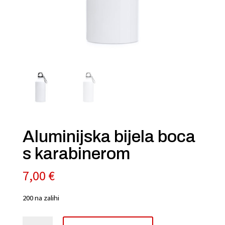
Aluminijska bijela boca
s karabinerom
7,00
€
200 na zalihi
Aluminijska
A