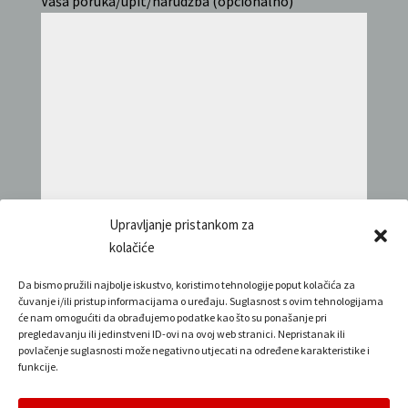
Vaša poruka/upit/narudžba (opcionalno)
Upravljanje pristankom za
kolačiće
Pošalji
Da bismo pružili najbolje iskustvo, koristimo tehnologije poput kolačića za
čuvanje i/ili pristup informacijama o uređaju. Suglasnost s ovim tehnologijama
Alternative:
će nam omogućiti da obrađujemo podatke kao što su ponašanje pri
pregledavanju ili jedinstveni ID-ovi na ovoj web stranici. Nepristanak ili
povlačenje suglasnosti može negativno utjecati na određene karakteristike i
funkcije.