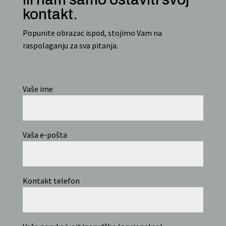
kontakt.
Popunite obrazac ispod, stojimo Vam na
raspolaganju za sva pitanja.
Vaše ime
Vaša e-pošta
Kontakt telefon