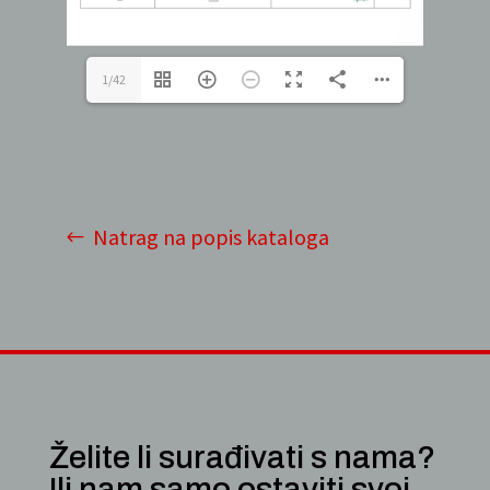
1/42
Natrag na popis kataloga
Želite li surađivati s nama?
Ili nam samo ostaviti svoj